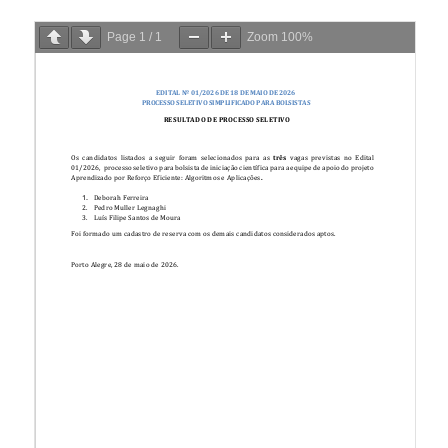
Page
1
/
1
Zoom
100%