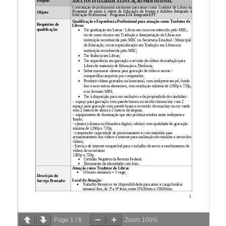
Page
1
/
8
Zoom
100%