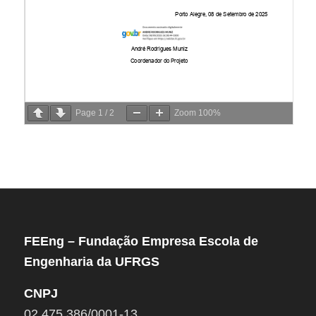
Page
1
/
2
Zoom
100%
FEEng – Fundação Empresa Escola de
Engenharia da UFRGS
CNPJ
02.475.386/0001-13