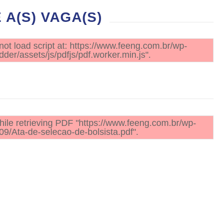
A(S) VAGA(S)
not load script at: https://www.feeng.com.br/wp-
der/assets/js/pdfjs/pdf.worker.min.js".
ile retrieving PDF "https://www.feeng.com.br/wp-
09/Ata-de-selecao-de-bolsista.pdf".