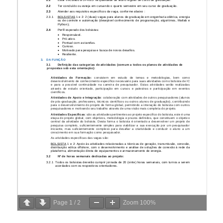
Page
1
/
2
Zoom
100%