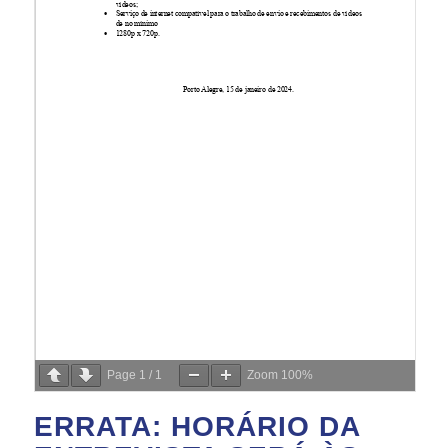
Page
1
/
1
Zoom
100%
ERRATA: HORÁRIO DA