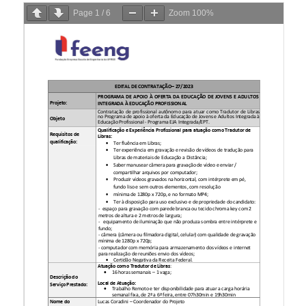
Page
1
/
6
Zoom
100%