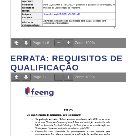
Page
1
/
6
Zoom
100%
ERRATA: REQUISITOS DE
QUALIFICAÇÃO
Page
1
/
1
Zoom
100%