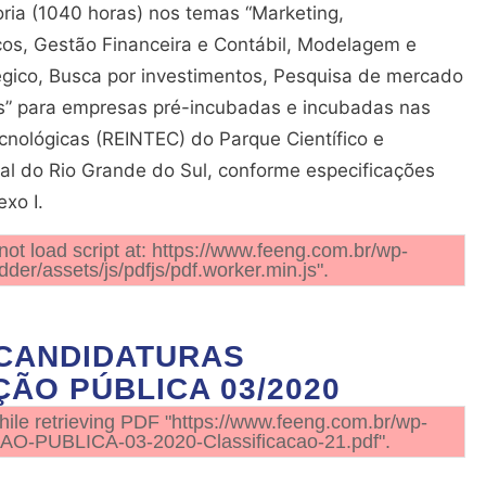
toria (1040 horas) nos temas “Marketing,
os, Gestão Financeira e Contábil, Modelagem e
égico, Busca por investimentos, Pesquisa de mercado
os” para empresas pré-incubadas e incubadas nas
nológicas (REINTEC) do Parque Científico e
al do Rio Grande do Sul, conforme especificações
xo I.
not load script at: https://www.feeng.com.br/wp-
der/assets/js/pdfjs/pdf.worker.min.js".
 CANDIDATURAS
ÃO PÚBLICA 03/2020
ile retrieving PDF "https://www.feeng.com.br/wp-
AO-PUBLICA-03-2020-Classificacao-21.pdf".