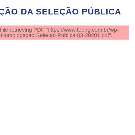
ÇÃO DA SELEÇÃO PÚBLICA
ile retrieving PDF "https://www.feeng.com.br/wp-
e-Homologacao-Selecao-Publica-03-20201.pdf".