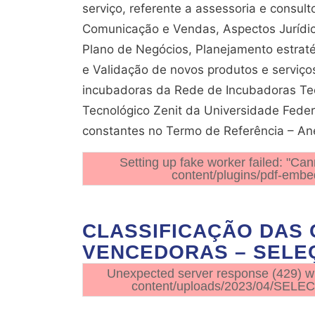
serviço, referente a assessoria e consul
Comunicação e Vendas, Aspectos Jurídic
Plano de Negócios, Planejamento estrat
e Validação de novos produtos e serviç
incubadoras da Rede de Incubadoras Tec
Tecnológico Zenit da Universidade Feder
constantes no Termo de Referência – Ane
Setting up fake worker failed: "Can
content/plugins/pdf-embed
CLASSIFICAÇÃO DAS
VENCEDORAS – SELEÇ
Unexpected server response (429) wh
content/uploads/2023/04/SELEC