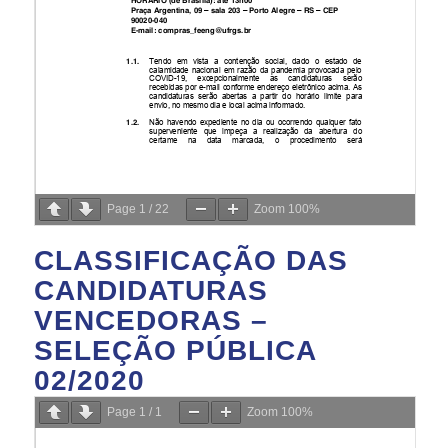
Page
1
/
22
Zoom
100%
CLASSIFICAÇÃO DAS
CANDIDATURAS
VENCEDORAS –
SELEÇÃO PÚBLICA
02/2020
Page
1
/
1
Zoom
100%