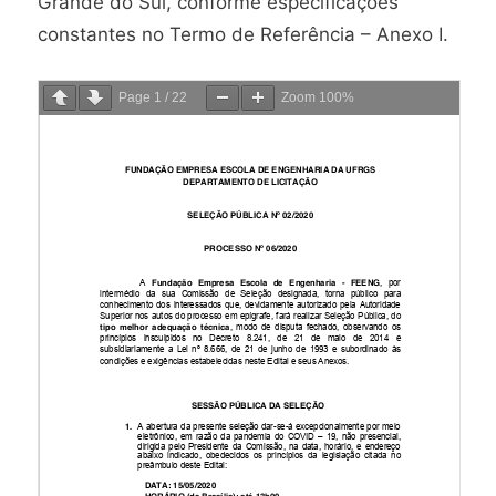
Grande do Sul, conforme especificações
constantes no Termo de Referência – Anexo I.
Page
1
/
22
Zoom
100%