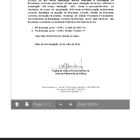
Page
1
/
1
Zoom
100%