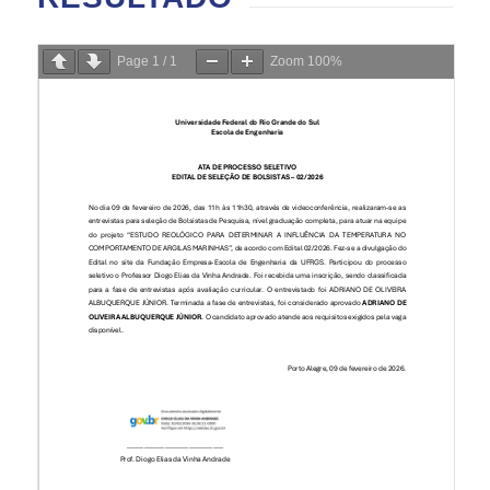
Page
1
/
1
Zoom
100%