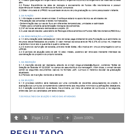
Page
1
/
2
Zoom
100%
RESULTADO