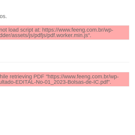
os.
not load script at: https://www.feeng.com.br/wp-
der/assets/js/pdfjs/pdf.worker.min.js".
ile retrieving PDF "https://www.feeng.com.br/wp-
ultado-EDITAL-No-01_2023-Bolsas-de-IC.pdf".