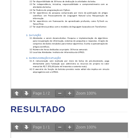
Page
1
/
2
Zoom
100%
RESULTADO
Page
1
/
1
Zoom
100%