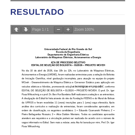
RESULTADO
Page
1
/
1
Zoom
100%