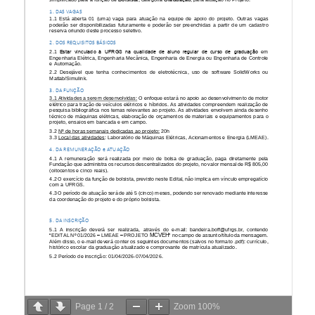
Page
1
/
2
Zoom
100%