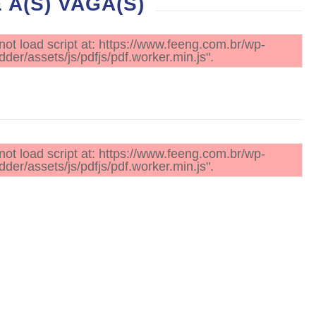
A(S) VAGA(S)
not load script at: https://www.feeng.com.br/wp-
der/assets/js/pdfjs/pdf.worker.min.js".
not load script at: https://www.feeng.com.br/wp-
der/assets/js/pdfjs/pdf.worker.min.js".