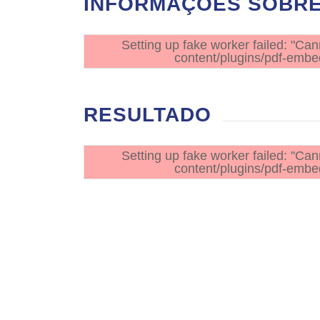
INFORMAÇÕES SOBRE 
Setting up fake worker failed: "Can
content/plugins/pdf-embed
RESULTADO
Setting up fake worker failed: "Can
content/plugins/pdf-embed