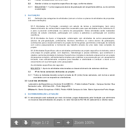
Page
1
/
2
Zoom
100%