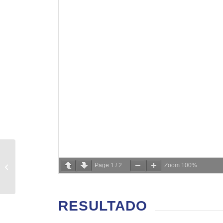
PROJ 563 –
DIAGNOSTICO DE
Page
1
/
2
Zoom
100%
FATORES QUE
IMPACTAM A
EFICACIA NA REDE
RESULTADO
DE ESCOLAS...