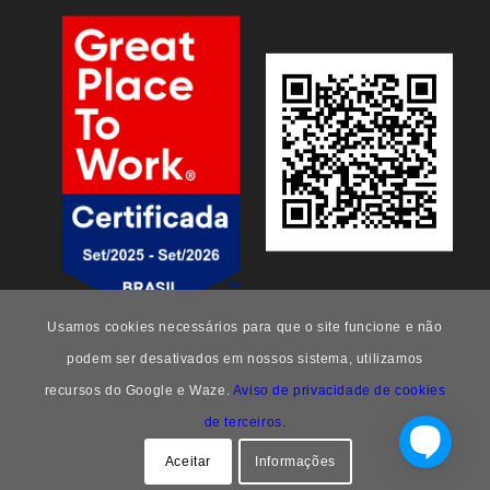
Usamos cookies necessários para que o site funcione e não
podem ser desativados em nossos sistema, utilizamos
recursos do Google e Waze.
Aviso de privacidade de cookies
de terceiros.
FEEng -
Enfold Theme by Kriesi
Aceitar
Informações
FAQ