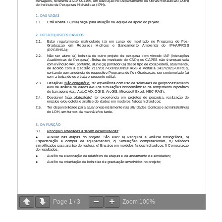
Page
1
/
3
Zoom
100%