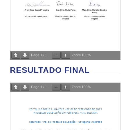
Page
1
/
1
Zoom
100%
RESULTADO FINAL
Page
1
/
1
Zoom
100%