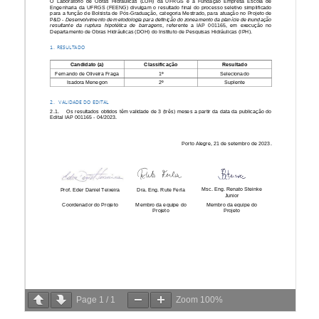
Page
1
/
1
Zoom
100%