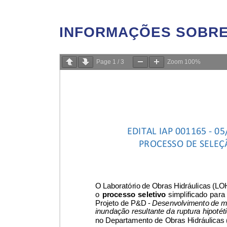
INFORMAÇÕES SOBRE 
Page
1
/
3
Zoom
100%