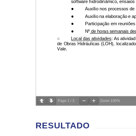
Page
1
/
3
Zoom
100%
RESULTADO