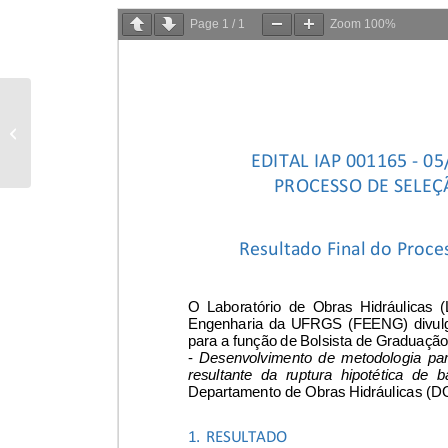
Page
1
/
1
Zoom
100%
PROJ 417
DESENVOLVIMENTO
DE FERRAMENTAS E
REALIZACAO DE
TESTES DE
CAMPOR...