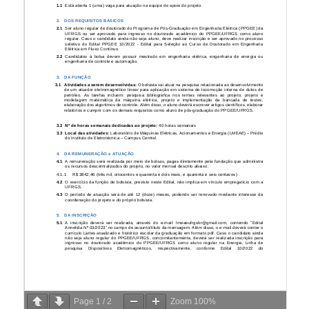
Page
1
/
2
Zoom
100%