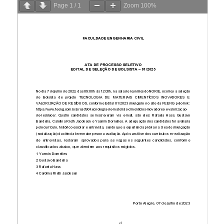
Page
1
/
1
Zoom
100%