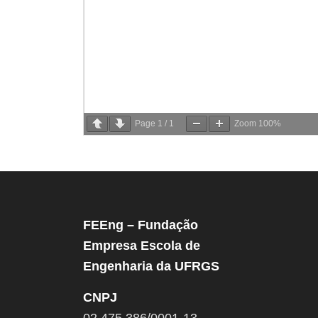
Page
1
/
1
Zoom
100%
FEEng – Fundação
Empresa Escola de
Engenharia da UFRGS
CNPJ
02.475.386/0001-13