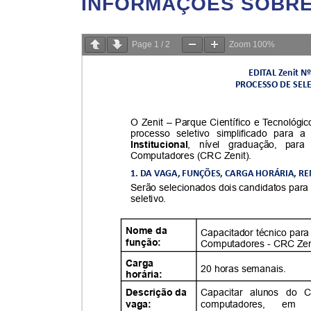
INFORMAÇÕES SOBRE 
Page
1
/
2
Zoom
100%