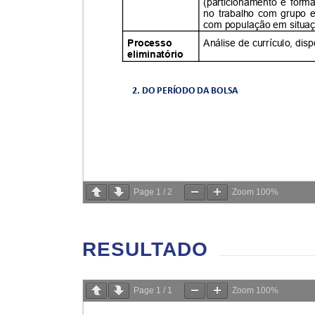
Page
1
/
2
Zoom
100%
RESULTADO
Page
1
/
1
Zoom
100%