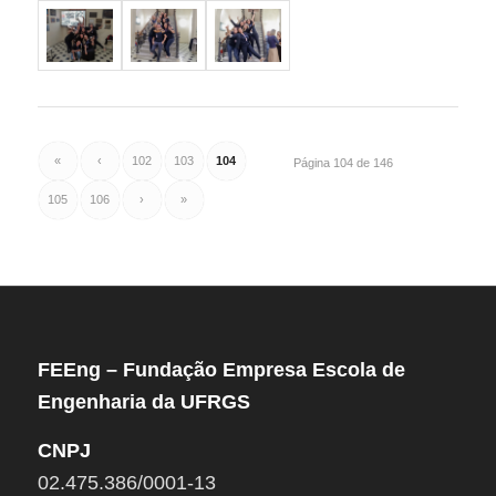
«
‹
102
103
104
Página 104 de 146
105
106
›
»
FEEng – Fundação Empresa Escola de
Engenharia da UFRGS
CNPJ
02.475.386/0001-13