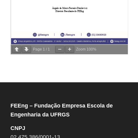
Page
1
/
1
Zoom
100%
FEEng – Fundação Empresa Escola de
Engenharia da UFRGS
CNPJ
02.475.386/0001-13