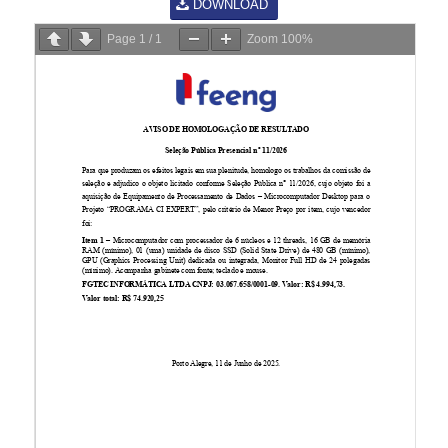
DOWNLOAD
Page
1
/
1
Zoom
100%