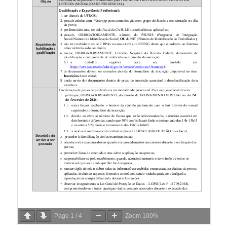
Page
1
/
4
Zoom
100%