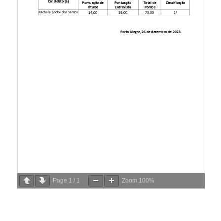
Page
1
/
1
Zoom
100%