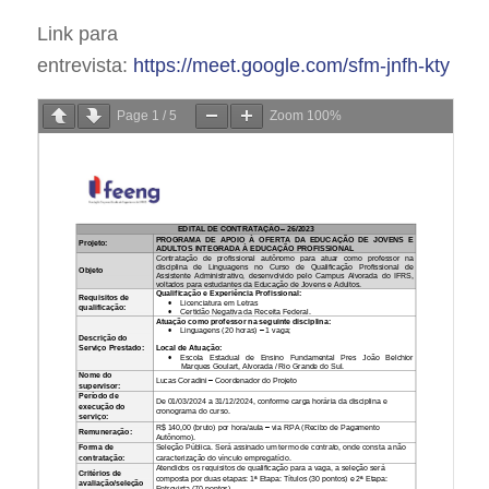
Link para
entrevista:
https://meet.google.com/sfm-jnfh-kty
Page
1
/
5
Zoom
100%