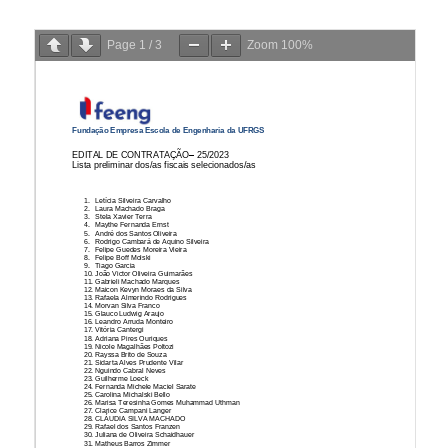
Page
1
/
3
Zoom
100%