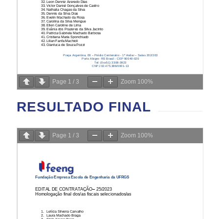
Page
1
/
3
Zoom
100%
RESULTADO FINAL
Page
1
/
3
Zoom
100%