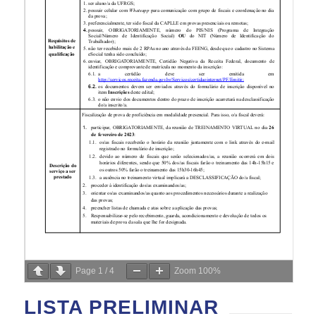
Page
1
/
4
Zoom
100%
LISTA PRELIMINAR