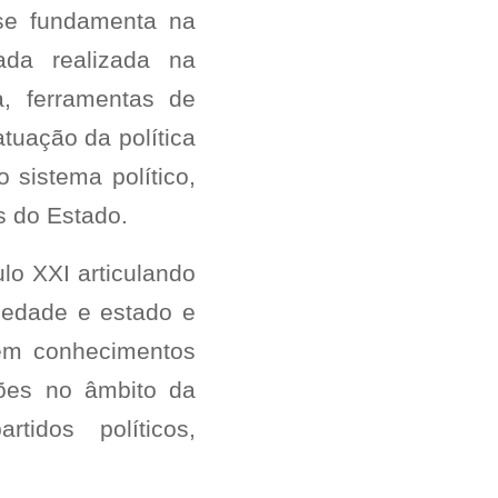
 se fundamenta na
ada realizada na
a, ferramentas de
tuação da política
sistema político,
 do Estado.
o XXI articulando
ciedade e estado e
 em conhecimentos
nções no âmbito da
rtidos políticos,