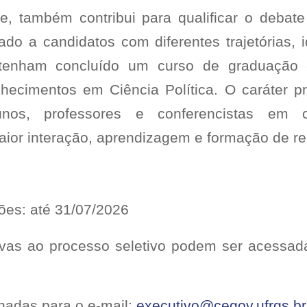
, também contribui para qualificar o debate 
nado a candidatos com diferentes trajetórias, 
 tenham concluído um curso de graduação
hecimentos em Ciência Política. O caráter pr
unos, professores e conferencistas em c
ior interação, aprendizagem e formação de re
ções: até 31/07/2026
ivas ao processo seletivo podem ser acessada
hadas para o e-mail:
executivo@cegov.ufrgs.br