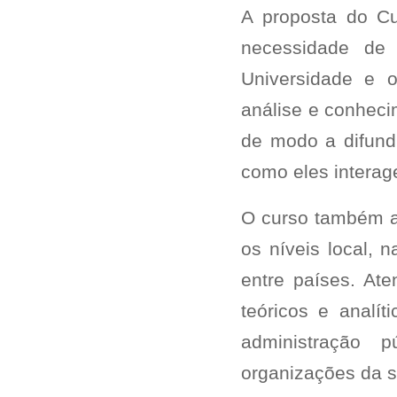
A proposta do Cu
necessidade de 
Universidade e o
análise e conheci
de modo a difund
como eles intera
O curso também a
os níveis local, 
entre países. At
teóricos e analít
administração pú
organizações da so