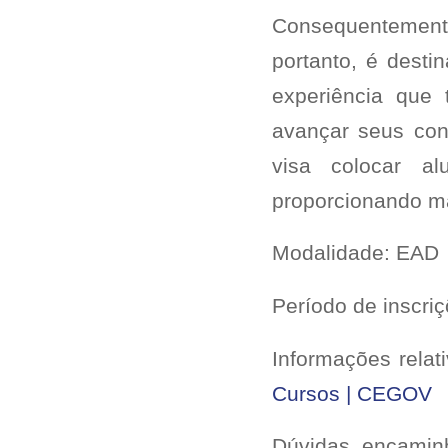
Consequentemente
portanto, é desti
experiência que
avançar seus con
visa colocar al
proporcionando ma
Modalidade: EAD
Período de inscri
Informações relat
Cursos | CEGOV
Dúvidas, encamin