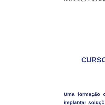
CURSO
Uma formação co
implantar soluç