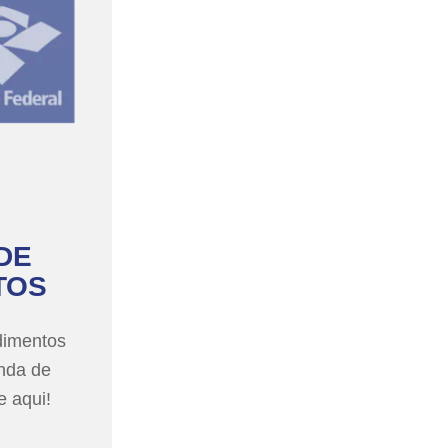
DE
TOS
dimentos
nda de
e aqui!