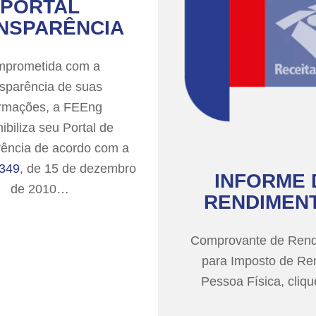
PORTAL
NSPARÊNCIA
prometida com a
nsparência de suas
ormações, a FEEng
ibiliza seu Portal de
ência de acordo com a
.349
, de 15 de dezembro
INFORME 
de 2010…
RENDIMEN
Comprovante de Ren
para Imposto de Re
Pessoa Física, cliqu