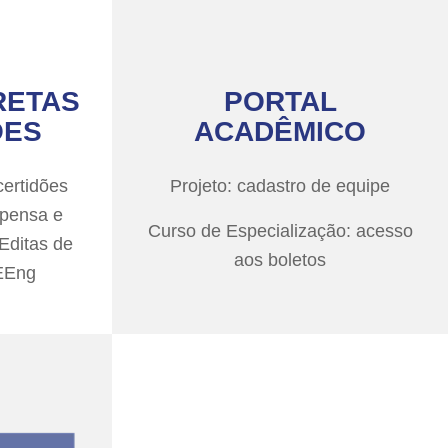
RETAS
PORTAL
ÕES
ACADÊMICO
ertidões
Projeto: cadastro de equipe
spensa e
Curso de Especialização: acesso
 Editas de
aos boletos
FEEng