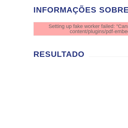
INFORMAÇÕES SOBRE 
Setting up fake worker failed: "Can
content/plugins/pdf-embed
RESULTADO