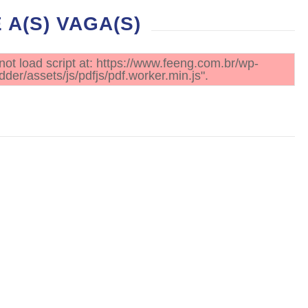
A(S) VAGA(S)
not load script at: https://www.feeng.com.br/wp-
der/assets/js/pdfjs/pdf.worker.min.js".